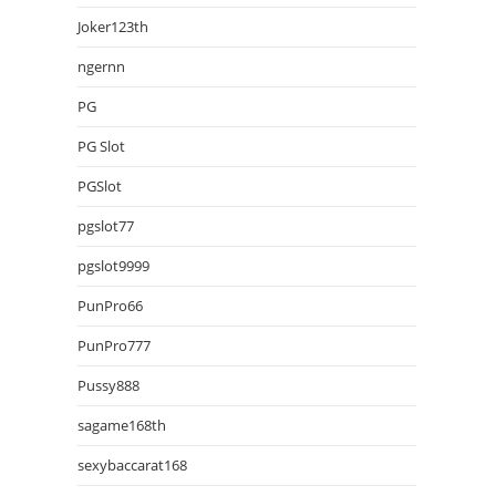
Joker123th
ngernn
PG
PG Slot
PGSlot
pgslot77
pgslot9999
PunPro66
PunPro777
Pussy888
sagame168th
sexybaccarat168