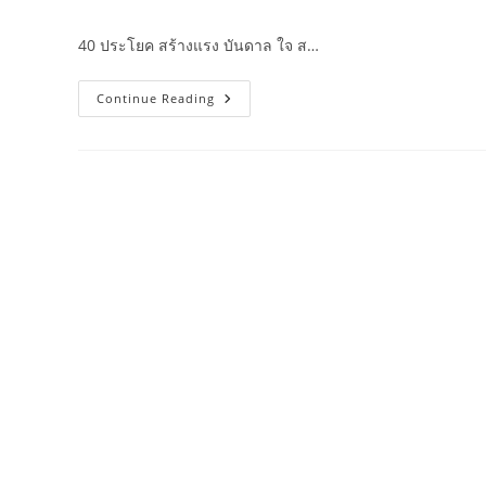
40 ประโยค สร้างแรง บันดาล ใจ ส…
Morel
Continue Reading
World
เว็บไซต์
ที่
มุ่ง
เน้น
การ
สร้าง
แรง
บันดาล
ใจ
ผ่าน
บทความ
และ
กิจกรรม
ใน
หัวข้อ
ต่างๆ
ที่
ช่วย
พัฒนา
ตัว
คุณ