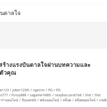
ันดาลใจ
การสร้างแรงบันดาลใจผ่านบทความและ
ตัวคุณ
ker123
/
Joker123th
/
ngernn
/
PG
/
PG
ro777
/
Pussy888
/
sagame168th
/
sexybaccarat168
/
Slot
/
Slot
าร่าออนไลน์
/
ปั่นแตก66
/
พนันออนไลน์
/
สล็อต
/
สล็อตออนไลน์
/
เกมยิ