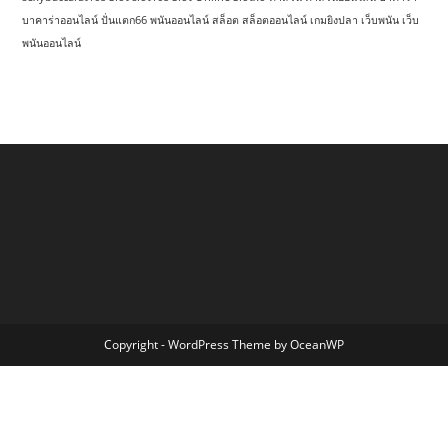
บาคาร่าออนไลน์
ปั่นแตก66
พนันออนไลน์
สล็อต
สล็อตออนไลน์
เกมยิงปลา
เว็บพนัน
เว็บ
พนันออนไลน์
Copyright - WordPress Theme by OceanWP