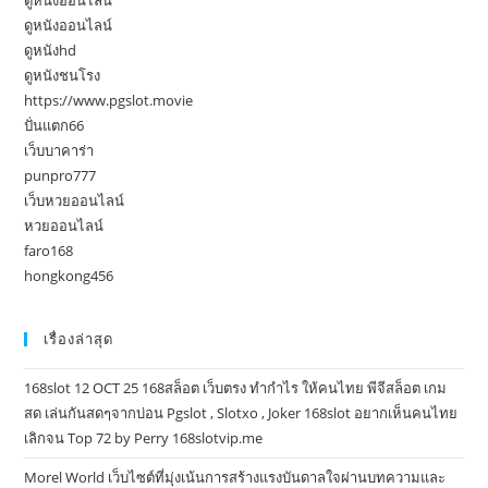
ดูหนังออนไลน์
ดูหนังออนไลน์
ดูหนังhd
ดูหนังชนโรง
https://www.pgslot.movie
ปั่นแตก66
เว็บบาคาร่า
punpro777
เว็บหวยออนไลน์
หวยออนไลน์
faro168
hongkong456
เรื่องล่าสุด
168slot 12 OCT 25 168สล็อต เว็บตรง ทำกำไร ให้คนไทย พีจีสล็อต เกม
สด เล่นกันสดๆจากบ่อน Pgslot , Slotxo , Joker 168slot อยากเห็นคนไทย
เลิกจน Top 72 by Perry 168slotvip.me
Morel World เว็บไซต์ที่มุ่งเน้นการสร้างแรงบันดาลใจผ่านบทความและ