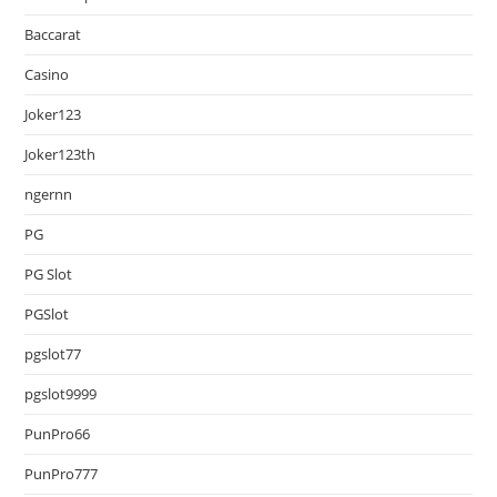
Baccarat
Casino
Joker123
Joker123th
ngernn
PG
PG Slot
PGSlot
pgslot77
pgslot9999
PunPro66
PunPro777