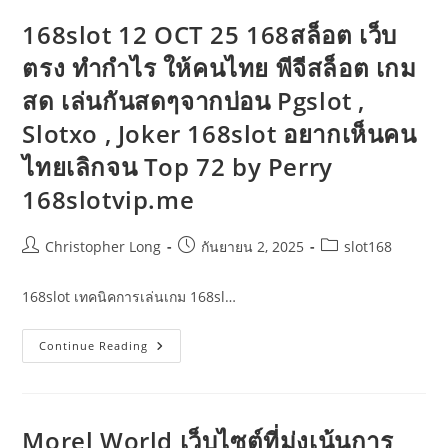
168slot 12 OCT 25 168สล็อต เว็บ
ตรง ทำกำไร ให้คนไทย พีจีสล็อต เกม
สด เล่นกันสดๆจากบ่อน Pgslot ,
Slotxo , Joker 168slot อยากเห็นคน
ไทยเลิกจน Top 72 by Perry
168slotvip.me
Post
Post
Post
Christopher Long
กันยายน 2, 2025
slot168
author:
published:
category:
168slot เทคนิคการเล่นเกม 168sl…
168slot
Continue Reading
12
OCT
25
168สล็อต
เว็บ
ตรง
Morel World เว็บไซต์ที่มุ่งเน้นการ
ทำ