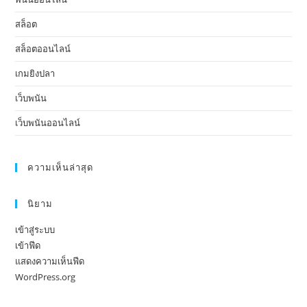
สล็อต
สล็อตออนไลน์
เกมยิงปลา
เว็บพนัน
เว็บพนันออนไลน์
ความเห็นล่าสุด
นิยาม
เข้าสู่ระบบ
เข้าฟีด
แสดงความเห็นฟีด
WordPress.org