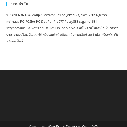
ป้ายกำกับ
918Kiss
ABA
ABAGroup2
Baccarat
Casino
Joker123
Joker123th
Ngernn
no1huay
PG
PGSlot
PG Slot
PunPro777
Pussy888
sagame168th
sexybaccarat168
Slot
slot168
Slot Online
Slotxo
คาสิโน
คาสิโนออนไลน์
บาคาร่า
บาคาร่าออนไลน์
ปั่นแตก66
พนันออนไลน์
สล็อต
สล็อตออนไลน์
เกมยิงปลา
เว็บพนัน
เว็บ
พนันออนไลน์
Copyright - WordPress Theme by OceanWP