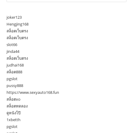
บันดาล
ใจ
ผ่าน
บทความ
joker123
และ
กิจกรรม
Hengjing168
ใน
หัวข้อ
สล็อตเว็บตรง
ต่างๆ
สล็อตเว็บตรง
ที่
ช่วย
slot66
พัฒนา
ตัว
jinda44
คุณ
สล็อตเว็บตรง
judhai168
สล็อต888
pgslot
pussy888
https://www.sexyauto168.fun
สล็อตxo
สล็อตทดลอง
ดูหนังโป๊
1xbetth
pgslot