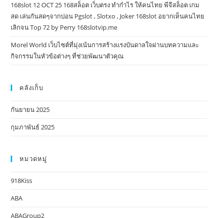
168slot 12 OCT 25 168สล็อต เว็บตรง ทำกำไร ให้คนไทย พีจีสล็อต เกม
สด เล่นกันสดๆจากบ่อน Pgslot , Slotxo , Joker 168slot อยากเห็นคนไทย
เลิกจน Top 72 by Perry 168slotvip.me
Morel World เว็บไซต์ที่มุ่งเน้นการสร้างแรงบันดาลใจผ่านบทความและ
กิจกรรมในหัวข้อต่างๆ ที่ช่วยพัฒนาตัวคุณ
คลังเก็บ
กันยายน 2025
กุมภาพันธ์ 2025
หมวดหมู่
918Kiss
ABA
ABAGroup2