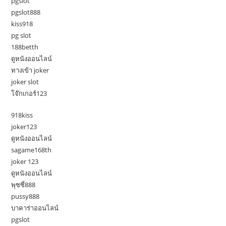
pgslot
pgslot888
kiss918
pg slot
188betth
ดูหนังออนไลน์
ทางเข้า joker
joker slot
โจ๊กเกอร์123
918kiss
joker123
ดูหนังออนไลน์
sagame168th
joker 123
ดูหนังออนไลน์
พุซซี่888
pussy888
บาคาร่าออนไลน์
pgslot