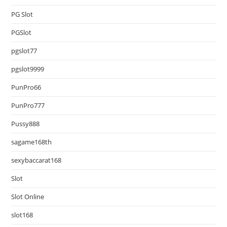
PG Slot
PGSlot
pgslot77
pgslot9999
PunPro66
PunPro777
Pussy888
sagame168th
sexybaccarat168
Slot
Slot Online
slot168