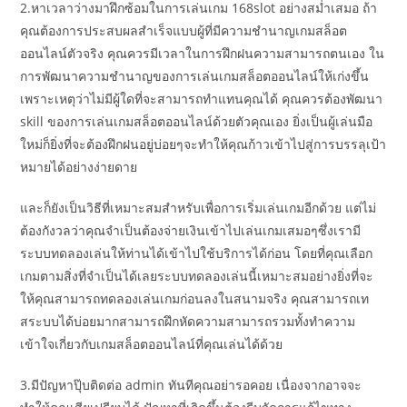
2.หาเวลาว่างมาฝึกซ้อมในการเล่นเกม 168slot อย่างสม่ำเสมอ ถ้า
คุณต้องการประสบผลสำเร็จแบบผู้ที่มีความชำนาญเกมสล็อต
ออนไลน์ตัวจริง คุณควรมีเวลาในการฝึกฝนความสามารถตนเอง ใน
การพัฒนาความชำนาญของการเล่นเกมสล็อตออนไลน์ให้เก่งขึ้น
เพราะเหตุว่าไม่มีผู้ใดที่จะสามารถทำแทนคุณได้ คุณควรต้องพัฒนา
skill ของการเล่นเกมสล็อตออนไลน์ด้วยตัวคุณเอง ยิ่งเป็นผู้เล่นมือ
ใหม่ก็ยิ่งที่จะต้องฝึกฝนอยู่บ่อยๆจะทำให้คุณก้าวเข้าไปสู่การบรรลุเป้า
หมายได้อย่างง่ายดาย
และก็ยังเป็นวิธีที่เหมาะสมสำหรับเพื่อการเริ่มเล่นเกมอีกด้วย แต่ไม่
ต้องกังวลว่าคุณจำเป็นต้องจ่ายเงินเข้าไปเล่นเกมเสมอๆซึ่งเรามี
ระบบทดลองเล่นให้ท่านได้เข้าไปใช้บริการได้ก่อน โดยที่คุณเลือก
เกมตามสิ่งที่จำเป็นได้เลยระบบทดลองเล่นนี้เหมาะสมอย่างยิ่งที่จะ
ให้คุณสามารถทดลองเล่นเกมก่อนลงในสนามจริง คุณสามารถเท
สระบบได้บ่อยมากสามารถฝึกหัดความสามารถรวมทั้งทำความ
เข้าใจเกี่ยวกับเกมสล็อตออนไลน์ที่คุณเล่นได้ด้วย
3.มีปัญหาปุ๊บติดต่อ admin ทันทีคุณอย่ารอคอย เนื่องจากอาจจะ