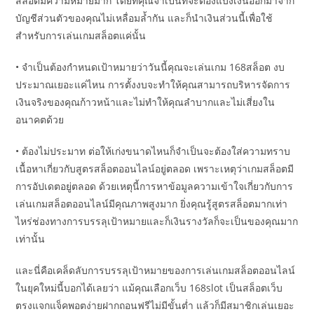
สล็อตมีความหมายมาก โดยที่คุณจำเป็นที่จะต้องแบ่งเงินออกมาจาก
บัญชีส่วนตัวของคุณไม่เหลื่อมล้ำกัน และก็นำเงินส่วนนี้เพื่อใช้
สำหรับการเล่นเกมสล็อตแค่นั้น
• จำเป็นต้องกำหนดเป้าหมายว่าวันนี้คุณจะเล่นเกม 168สล็อต งบ
ประมาณเยอะแค่ไหน การตั้งงบจะทำให้คุณสามารถบริหารจัดการ
เงินจริงของคุณก้าวหน้าและไม่ทำให้คุณลำบากและไม่เสี่ยงใน
อนาคตด้วย
• ต้องไม่ประมาท ต่อให้เก่งขนาดไหนก็จำเป็นจะต้องใส่ความทราบ
เนื้อหาเกี่ยวกับสูตรสล็อตออนไลน์อยู่ตลอด เพราะเหตุว่าเกมสล็อตมี
การอัปเดตอยู่ตลอด ด้วยเหตุนี้การหาข้อมูลความเข้าใจเกี่ยวกับการ
เล่นเกมสล็อตออนไลน์มีคุณภาพสูงมาก ยิ่งคุณรู้สูตรสล็อตมากเท่า
ไหร่ช่องทางการบรรลุเป้าหมายและก็เงินรางวัลก็จะเป็นของคุณมาก
เท่านั้น
และนี่คือเคล็ดลับการบรรลุเป้าหมายของการเล่นเกมสล็อตออนไลน์
ในยุคใหม่นี้บอกได้เลยว่า แม้คุณเลือกเว็บ 168slot เป็นสล็อตเว็บ
ตรงแจกแจ็คพอตง่ายฝากถอนฟรีไม่มีขั้นต่ำ แล้วก็มีสมาชิกเล่นเยอะ