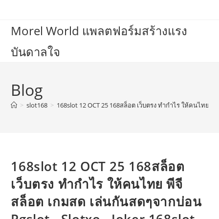
Skip
to
Morel World แพลตฟอร์มสร้างแรง
content
บันดาลใจ
Blog
>
slot168
>
168slot 12 OCT 25 168สล็อต เว็บตรง ทำกำไร ให้คนไทย พีจ
168slot 12 OCT 25 168สล็อต
เว็บตรง ทำกำไร ให้คนไทย พีจี
สล็อต เกมสด เล่นกันสดๆจากบ่อน