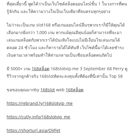
ที่สุดเดี๋ยวนี้ พูดได้ว่าเป็นเว็บไซต์สล็อตออนไลน์ชั้น 1 ในวงการที่คน
รู้จักกัน และให้ความวางใจเป็นเว็บเดียวที่จบครบทุกๆอย่าง
ไม่ว่าจะเป็นเกม slot168 หรือเกมออนไลน์อื่นๆพวกเราก็มีให้คุณได้
เลือกมากยิ่งกว่า 1,000 เกม หากแม้คุณมีทุนน้อยก็สามารถที่จะมา
เล่นเกมสล็อตกับพวกเราได้บันเทิงใจแบบไม่มีเงื่อนไขเล่นเกมได้
ตลอด 24 ชั่วโมง และก็หารายได้ได้ทันที เว็บไซต์นี้มาได้เลยชำระ
เงินตามเวลาพร้อมทำให้ท่านกลายเป็นเซียนสล็อตคนถัดไป
มี 5000+ เกม
168สล็อต
168slotvip.me 3 September 68 Perry ดู
รีวิวจากลูกค้าจริง 168slotคิดจะลงทุนทั้งทีต้องที่นี่เท่านั้น Top 58
ขอขอบคุณมากby
168slot
web
168สล็อต
https://rebrand.ly/168slotvip_me
https://cutly.info/168slotvip_me
https://shorturl.asia/OVFet