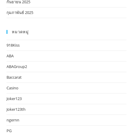
กันยายน 2025
กุมภาพันธ์ 2025
หมวดหมู่
918Kiss
ABA
ABAGroup2
Baccarat
Casino
Joker123
Joker123th
ngernn
PG